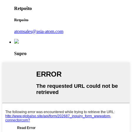
Retpoŝto
Retpoŝto
atomsales@asia-atom.com
Supro