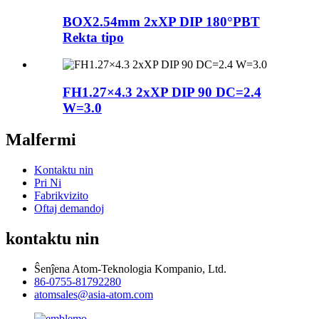
BOX2.54mm 2xXP DIP 180°PBT
Rekta tipo
FH1.27×4.3 2xXP DIP 90 DC=2.4
W=3.0
Malfermi
Kontaktu nin
Pri Ni
Fabrikvizito
Oftaj demandoj
kontaktu nin
Ŝenĵena Atom-Teknologia Kompanio, Ltd.
86-0755-81792280
atomsales@asia-atom.com