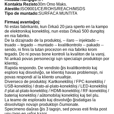
Kontakta Rezisto
30m Omo Maks.
Atestilo:
ISO9001/CE/ROHS/REACH/MSDS
Tipo de muntado:
SURFACA MUNTITA
Firmaaj avantaĝoj:
Ni estas fabrikanto, kun ĉirkaŭ 20-jara sperto en la kampo
de elektronikaj konektiloj, nun estas ĉirkaŭ 500 dungitoj
en nia fabriko.
De la dizajnado de la produktoj, -- ilaro -- injektado --
truado -- tegado -- muntado -- kvalitkontrolo -- pakado --
sendo, ni finis la tutan procezon en nia fabriko krom
tegado. Do ni povas bone kontroli la kvaliton de la varoj.
Ni ankaŭ povas personecigi iujn specialajn produktojn por
klientoj.
Rapida respondo. De vendisto ĝis kvalitkontrolo kaj
esploro kaj disvolviĝo, se klientoj havas problemojn, ni
povas respondi al la kliento unuafoje.
Diverseco de produktoj: Kartkonektiloj / FPC-konektiloj /
USB-konektiloj / drato-al-plato-konektiloj / LED-konektiloj
// plat-al-plato-konektiloj / HDMI-konektiloj / RF-konektiloj /
bateriaj konektiloj / aŭtomobilaj konektiloj kaj tiel plu.
La teamo de esplorado kaj disvolviĝo ĝisdatigas la
disvolvitajn novajn produktojn ĉiumonate.
Specimeno daŭras ĝis 3 tagojn, sed povas esti finita post
unu tago en urĝaj kazoj