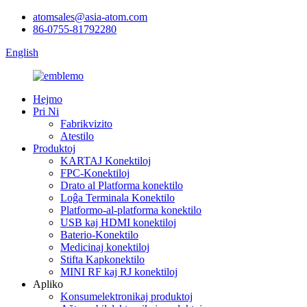
atomsales@asia-atom.com
86-0755-81792280
English
Hejmo
Pri Ni
Fabrikvizito
Atestilo
Produktoj
KARTAJ Konektiloj
FPC-Konektiloj
Drato al Platforma konektilo
Loĝa Terminala Konektilo
Platformo-al-platforma konektilo
USB kaj HDMI konektiloj
Baterio-Konektilo
Medicinaj konektiloj
Stifta Kapkonektilo
MINI RF kaj RJ konektiloj
Apliko
Konsumelektronikaj produktoj