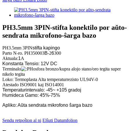
PH3.5mm 3PIN-stifta konektilo por aŭto-
sendrata mikrofono-ŝarga bazo
PH3.5mm 3PIN
stifta kapingo
Parto N-ro.
PH350003
B
-2
6
300
Aktuala:
1
A
Konstanta Tensio: 12V DC
Terminalo
Hosfora bronzo/kupra alojo stano/oro tegita super
nikelo tegita
Loko: Termoplasta Alta temperaturrezisto UL94V-0
Atestado ISO9001 kaj ISO14001
Temperaturintervalo: -45~ +105 gradoj
Humideca Gamo: 45%-75%
Apliko: Aŭta sendrata mikrofono ŝarga bazo
Sendu retpoŝton al ni
Elŝuti Datumfolion