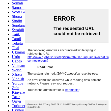
Somali
Samoan
Scots Gaelic
Shona
Sindhi
Sundanese
Swahili
Tajik
Tamil
Telugu
Thai
Ukrainian
Urdu
Uzbek
Vietnamese
Welsh
Xhosa
Yiddish
Yoruba
Zulu
Kinyarwanda
Tatar
Oriya
Turkmen
Uyghur