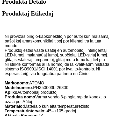
Produkta Detalo
Produktaj Etikedoj
Ni provizas pinglo-kapkonektilojn por aŭtoj kun malsamaj
paŝoj kaj amaskomunikilaj tipoj por klientoj tra la tuta
mondo.
Produktoj estas vaste uzataj en aŭtomobiloj, inteligentaj
LED-lumoj, malantaŭaj lumoj, subĉielaj LED-striaj lumoj,
glitaj seslateraj lumpaneloj, glitaj mura lumo kaj tiel plu
Ni strikte konformas al la normoj de la kvalit-administrada
sistemo ISO9001/ISOI 14001 por kvalito-kontrolo. Ni
esperas fariĝi via longdaŭra partnero en Ĉinio.
Markonomo
:ATOMO
Modelnumero:
PH350003b-26300
Apliko
Aŭtomobilaj produktoj
Produkta nomo
Varma vendo 3-pingla rapida konektilo
uzata por Aŭtoj
Materialo:
Materialo kun alta temperaturrezisto
Temperaturintervalo:
-45--+105 gradoj
Aktuala Rangigo
:1A