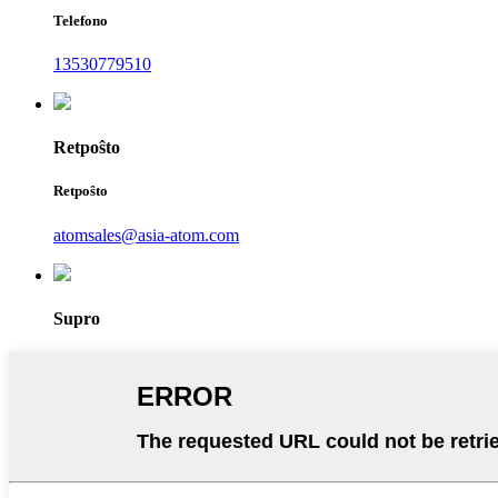
Telefono
13530779510
Retpoŝto
Retpoŝto
atomsales@asia-atom.com
Supro