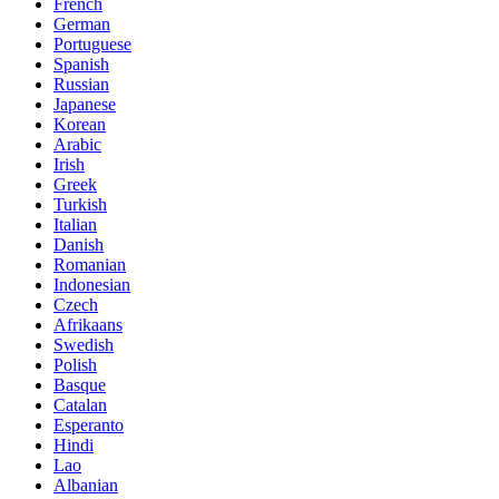
French
German
Portuguese
Spanish
Russian
Japanese
Korean
Arabic
Irish
Greek
Turkish
Italian
Danish
Romanian
Indonesian
Czech
Afrikaans
Swedish
Polish
Basque
Catalan
Esperanto
Hindi
Lao
Albanian