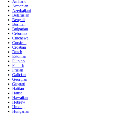
Amharic
Armenian
Azerbaijani
Belarusian
Bengali
Bosnian
Bulgarian
Cebuano
Chichewa
Corsican
Croatian
Dutch
Estonian
Filipino
Finnish
Frisian
Galician
Georgian
Gujarati
Haitian
Hausa
Hawaiian
Hebrew
Hmong
Hungarian