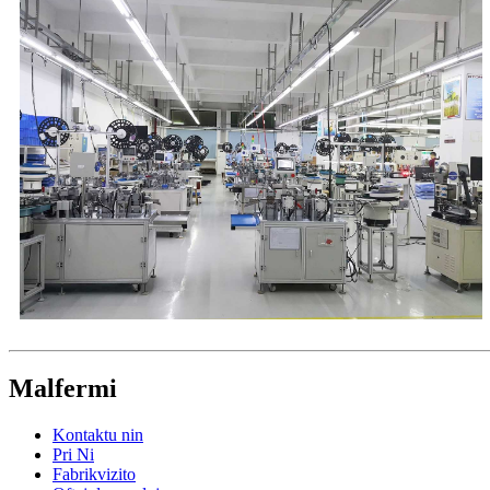
Malfermi
Kontaktu nin
Pri Ni
Fabrikvizito