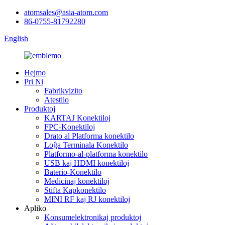
atomsales@asia-atom.com
86-0755-81792280
English
Hejmo
Pri Ni
Fabrikvizito
Atestilo
Produktoj
KARTAJ Konektiloj
FPC-Konektiloj
Drato al Platforma konektilo
Loĝa Terminala Konektilo
Platformo-al-platforma konektilo
USB kaj HDMI konektiloj
Baterio-Konektilo
Medicinaj konektiloj
Stifta Kapkonektilo
MINI RF kaj RJ konektiloj
Apliko
Konsumelektronikaj produktoj