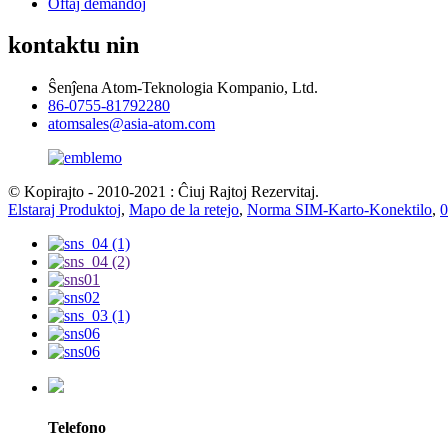
Oftaj demandoj
kontaktu nin
Ŝenĵena Atom-Teknologia Kompanio, Ltd.
86-0755-81792280
atomsales@asia-atom.com
© Kopirajto - 2010-2021 : Ĉiuj Rajtoj Rezervitaj.
Elstaraj Produktoj
,
Mapo de la retejo
,
Norma SIM-Karto-Konektilo
,
0
Telefono