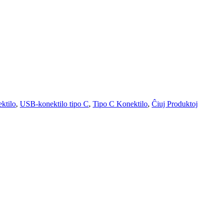
ktilo
,
USB-konektilo tipo C
,
Tipo C Konektilo
,
Ĉiuj Produktoj