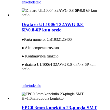
enketo
detalo
Drataro UL10064 32AWG 0.8-
6P/0.8-6P kun orelo
●
Parta numero: CB1932125400
● Alta temperaturrezisto
● Kontraŭvibra funkcio
● drataro UL10064 32AWG 0.8-6P/0.8-6P kun
orelo
enketo
detalo
FPC0.3mm konektilo 23-pingla SMT