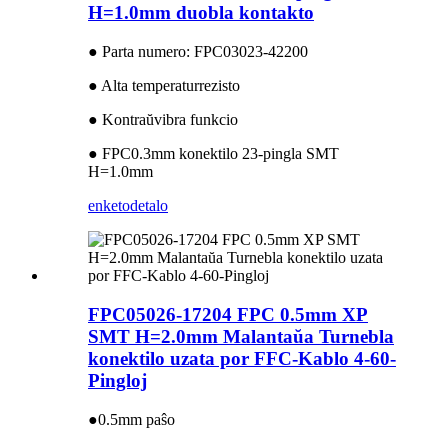
H=1.0mm duobla kontakto
● Parta numero: FPC03023-42200
● Alta temperaturrezisto
● Kontraŭvibra funkcio
● FPC0.3mm konektilo 23-pingla SMT
H=1.0mm
enketo
detalo
FPC05026-17204 FPC 0.5mm XP
SMT H=2.0mm Malantaŭa Turnebla
konektilo uzata por FFC-Kablo 4-60-
Pingloj
●0.5mm paŝo