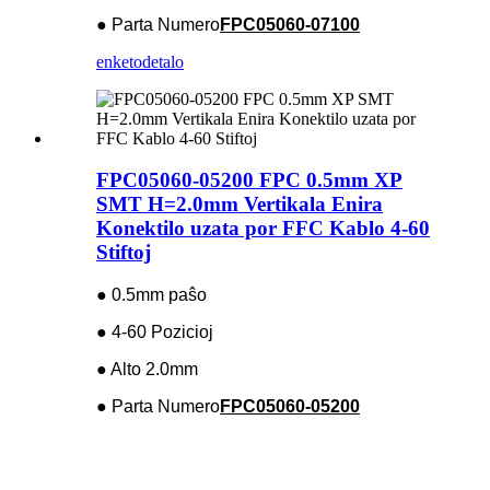
● Parta Numero
FPC05060-07100
enketo
detalo
FPC05060-05200 FPC 0.5mm XP
SMT H=2.0mm Vertikala Enira
Konektilo uzata por FFC Kablo 4-60
Stiftoj
● 0.5mm paŝo
● 4-60 Pozicioj
● Alto 2.0mm
● Parta Numero
FPC05060-05200