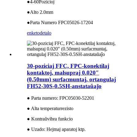
●4-60Pozicioj
●Alto 2.0mm
●Parta Numero FPC05026-17204
enketo
detalo
30-poziciaj FFC, FPC-konektilaj
kontaktoj, malsupraj 0.020″
(0.50mm) surfacmuntaj, ortangulaj
FH52-30S-0.5SH-anstataŭaĵo
● Parta numero: FPC05030-52201
● Alta temperaturrezisto
● Kontraŭvibra funkcio
● Uzado: Hejmaj aparatoj ktp.