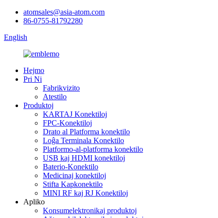
atomsales@asia-atom.com
86-0755-81792280
English
Hejmo
Pri Ni
Fabrikvizito
Atestilo
Produktoj
KARTAJ Konektiloj
FPC-Konektiloj
Drato al Platforma konektilo
Loĝa Terminala Konektilo
Platformo-al-platforma konektilo
USB kaj HDMI konektiloj
Baterio-Konektilo
Medicinaj konektiloj
Stifta Kapkonektilo
MINI RF kaj RJ Konektiloj
Apliko
Konsumelektronikaj produktoj