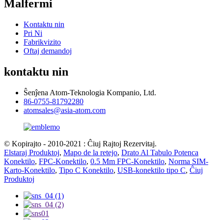
Malfermi
Kontaktu nin
Pri Ni
Fabrikvizito
Oftaj demandoj
kontaktu nin
Ŝenĵena Atom-Teknologia Kompanio, Ltd.
86-0755-81792280
atomsales@asia-atom.com
© Kopirajto - 2010-2021 : Ĉiuj Rajtoj Rezervitaj.
Elstaraj Produktoj
,
Mapo de la retejo
,
Drato Al Tabulo Potenca
Konektilo
,
FPC-Konektilo
,
0.5 Mm FPC-Konektilo
,
Norma SIM-
Karto-Konektilo
,
Tipo C Konektilo
,
USB-konektilo tipo C
,
Ĉiuj
Produktoj