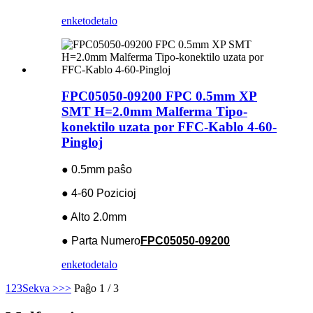
enketo
detalo
FPC05050-09200 FPC 0.5mm XP
SMT H=2.0mm Malferma Tipo-
konektilo uzata por FFC-Kablo 4-60-
Pingloj
● 0.5mm paŝo
● 4-60 Pozicioj
● Alto 2.0mm
● Parta Numero
FPC05050-09200
enketo
detalo
1
2
3
Sekva >
>>
Paĝo 1 / 3