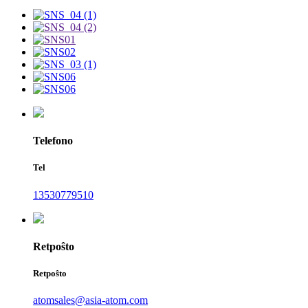
Telefono
Tel
13530779510
Retpoŝto
Retpoŝto
atomsales@asia-atom.com