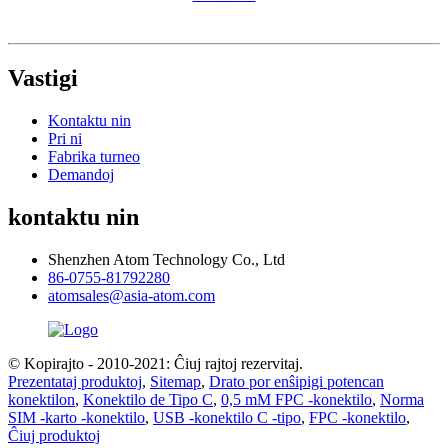
Vastigi
Kontaktu nin
Pri ni
Fabrika turneo
Demandoj
kontaktu nin
Shenzhen Atom Technology Co., Ltd
86-0755-81792280
atomsales@asia-atom.com
© Kopirajto - 2010-2021: Ĉiuj rajtoj rezervitaj.
Prezentataj produktoj
,
Sitemap
,
Drato por enŝipigi potencan
konektilon
,
Konektilo de Tipo C
,
0,5 mM FPC -konektilo
,
Norma
SIM -karto -konektilo
,
USB -konektilo C -tipo
,
FPC -konektilo
,
Ĉiuj produktoj