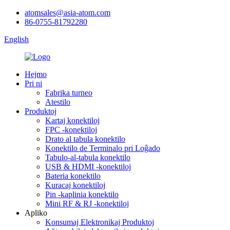
atomsales@asia-atom.com
86-0755-81792280
English
Hejmo
Pri ni
Fabrika turneo
Atestilo
Produktoj
Kartaj konektiloj
FPC -konektiloj
Drato al tabula konektilo
Konektilo de Terminalo pri Loĝado
Tabulo-al-tabula konektilo
USB & HDMI -konektiloj
Bateria konektilo
Kuracaj konektiloj
Pin -kaplinia konektilo
Mini RF & RJ -konektiloj
Apliko
Konsumaj Elektronikaj Produktoj