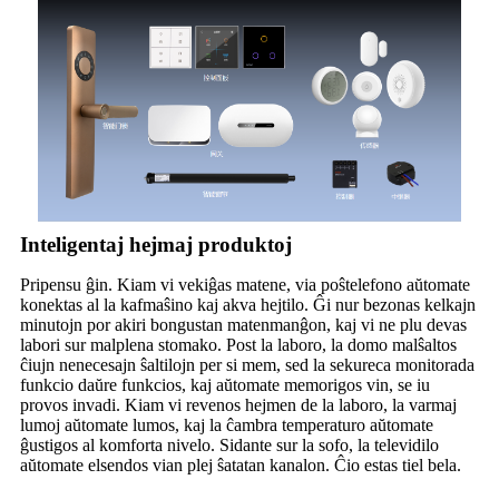
Inteligentaj hejmaj produktoj
Pripensu ĝin. Kiam vi vekiĝas matene, via poŝtelefono aŭtomate
konektas al la kafmaŝino kaj akva hejtilo. Ĝi nur bezonas kelkajn
minutojn por akiri bongustan matenmanĝon, kaj vi ne plu devas
labori sur malplena stomako. Post la laboro, la domo malŝaltos
ĉiujn nenecesajn ŝaltilojn per si mem, sed la sekureca monitorada
funkcio daŭre funkcios, kaj aŭtomate memorigos vin, se iu
provos invadi. Kiam vi revenos hejmen de la laboro, la varmaj
lumoj aŭtomate lumos, kaj la ĉambra temperaturo aŭtomate
ĝustigos al komforta nivelo. Sidante sur la sofo, la televidilo
aŭtomate elsendos vian plej ŝatatan kanalon. Ĉio estas tiel bela.