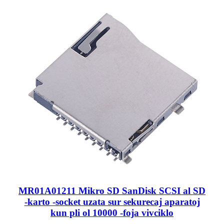
MR01A01211 Mikro SD SanDisk SCSI al SD
-karto -socket uzata sur sekurecaj aparatoj
kun pli ol 10000 -foja vivciklo