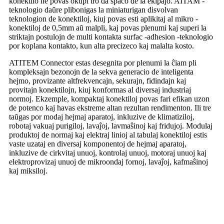
konektilo ne povas okupi tro da spaco de la ekipaĵo. AITAM -
teknologio daŭre plibonigas la miniaturigan disvolvan
teknologion de konektiloj, kiuj povas esti aplikitaj al mikro -
konektiloj de 0,5mm aŭ malpli, kaj povas plenumi kaj superi la
striktajn postulojn de multi kontakta surfac -adhesion -teknologio
por koplana kontakto, kun alta precizeco kaj malalta kosto.
ATITEM Connector estas desegnita por plenumi la ĉiam pli
kompleksajn bezonojn de la sekva generacio de inteligenta
hejmo, provizante altfrekvencajn, sekurajn, fidindajn kaj
provitajn konektilojn, kiuj konformas al diversaj industriaj
normoj. Ekzemple, kompaktaj konektiloj povas fari efikan uzon
de potenco kaj havas ekstreme altan rezultan rendimenton. Ili tre
taŭgas por modaj hejmaj aparatoj, inkluzive de klimatiziloj,
robotaj vakuaj purigiloj, lavaĵoj, lavmaŝinoj kaj fridujoj. Modulaj
produktoj de normaj kaj elektraj linioj al tabulaj konektiloj estis
vaste uzataj en diversaj komponentoj de hejmaj aparatoj,
inkluzive de cirkvitaj unuoj, kontrolaj unuoj, motoraj unuoj kaj
elektroprovizaj unuoj de mikroondaj fornoj, lavaĵoj, kafmaŝinoj
kaj miksiloj.