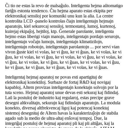
Ĉi tio ne estas la revo de malsaĝulo. Inteligenta hejma aŭtomatigo
fariĝis estonta tendenco. Ĉiu hejma aparato estas ekipita per
elektronikaj sensiloj por komuniki unu kun la alia. La centre
kontrolita LCD -panelo kontrolas ĉiajn inteligentajn hejmajn
aparatojn, kiel sekurecaj sensiloj, termostatoj, lumoj, kurtenoj,
kuirejaj ekipaĵoj, hejtiloj, ktp. Ĝenerale parolante, inteligenta
hejmo estas liberigi viajn manojn, inteligentajn pordajn serurojn,
inteligentajn voĉajn lumojn, inteligentajn klimatizilojn,
inteligentajn robotojn, inteligentajn parolantojn ... por servi vian
vivon ĝuste kiel vi volas, ke vi ĝuu, ke vi ĝuas, ke vi volas, ke vi
ĝuu, ke vi volas, ke vi ĝuu, ke vi volas, ke vi ĝuu, ke vi volas, ke
vi ĝuu, ke vi volas, ke vi ĝuu, ke vi ĝuas, ke vi volas, ke vi ĝuu,
ke vi ĝuas, ke vi ĝuas, ke vi ĝuas, ke vi volas, ke vi ĝuas.
Inteligentaj hejmaj aparatoj ne povas esti apartigitaj de
elektronikaj konektiloj. Surbaze de fortaj R&D kaj novigaj
kapabloj, AItem provizas inteligentajn konektajn solvojn por la
tuta sceno. Hejmaj aparatoj unue devas esti sekuraj kaj fidindaj.
Laŭ la postuloj de industrio kaj regularoj, estas precipe grave
desegni altkvalitajn, sekurajn kaj fidindajn aparatojn. La modula
konekto, diversaj altfrekvencaj ligoj kaj potencaj konektaj
sistemoj desegnitaj de AItem havas la karakterizaĵojn de stabila
agado sub la medio de ultra-altaj enŝovaj tempoj. Due, la
integriĝaj postuloj de hejmaj aparatoj pli kaj pli altiĝas, kaj la