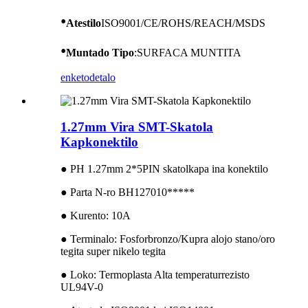
•
Atestilo
ISO9001/CE/ROHS/REACH/MSDS
•
Muntado
Tipo
:SURFACA MUNTITA
enketo
detalo
1.27mm Vira SMT-Skatola
Kapkonektilo
● PH 1.27mm 2*5PIN skatolkapa ina konektilo
● Parta N-ro BH127010*****
● Kurento: 10A
● Terminalo: Fosforbronzo/Kupra alojo stano/oro
tegita super nikelo tegita
● Loko: Termoplasta Alta temperaturrezisto
UL94V-0