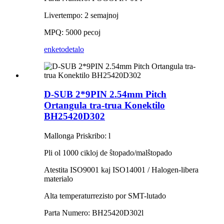
Livertempo: 2 semajnoj
MPQ: 5000 pecoj
enketo
detalo
D-SUB 2*9PIN 2.54mm Pitch
Ortangula tra-trua Konektilo
BH25420D302
Mallonga Priskribo: l
Pli ol 1000 cikloj de ŝtopado/malŝtopado
Atestita ISO9001 kaj ISO14001 / Halogen-libera
materialo
Alta temperaturrezisto por SMT-lutado
Parta Numero: BH25420D302l