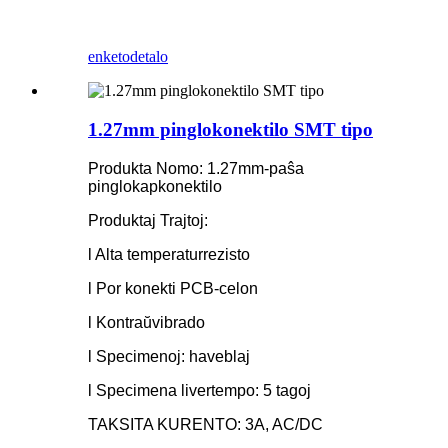
enketo
detalo
1.27mm pinglokonektilo SMT tipo
Produkta Nomo: 1.27mm-paŝa
pinglokapkonektilo
Produktaj Trajtoj:
l Alta temperaturrezisto
l Por konekti PCB-celon
l Kontraŭvibrado
l Specimenoj: haveblaj
l Specimena livertempo: 5 tagoj
TAKSITA KURENTO: 3A, AC/DC