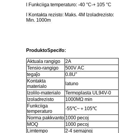
l Funkciiga temperaturo: -40 °C-+ 105 °C
l Kontakta rezisto: Maks. 4M Izoladrezisto:
Min. 1000m
Produkto
Specifo:
Aktuala rangigo
2A
Tensio-rangigo
500V AC
tegaĵo
0.8U”
Kontakta
latuno
materialo
Izolilo-materialo
Termoplasta UL94V-0
Izoladrezisto
1000MΩ min
Funkciiga
-55℃~＋105℃
temperaturo
Norma pakkvanto
1000 pecoj
MOQ
1000 pecoj
Limtempo
2-4 semajnoj