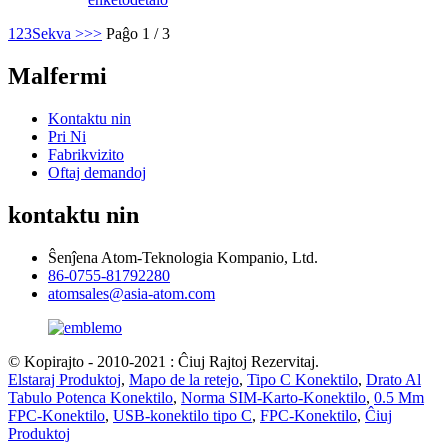
1
2
3
Sekva >
>>
Paĝo 1 / 3
Malfermi
Kontaktu nin
Pri Ni
Fabrikvizito
Oftaj demandoj
kontaktu nin
Ŝenĵena Atom-Teknologia Kompanio, Ltd.
86-0755-81792280
atomsales@asia-atom.com
© Kopirajto - 2010-2021 : Ĉiuj Rajtoj Rezervitaj.
Elstaraj Produktoj
,
Mapo de la retejo
,
Tipo C Konektilo
,
Drato Al
Tabulo Potenca Konektilo
,
Norma SIM-Karto-Konektilo
,
0.5 Mm
FPC-Konektilo
,
USB-konektilo tipo C
,
FPC-Konektilo
,
Ĉiuj
Produktoj