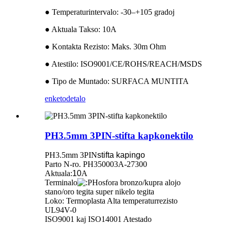
● Temperaturintervalo: -30–+105 gradoj
● Aktuala Takso: 10A
● Kontakta Rezisto: Maks. 30m Ohm
● Atestilo: ISO9001/CE/ROHS/REACH/MSDS
● Tipo de Muntado: SURFACA MUNTITA
enketo
detalo
PH3.5mm 3PIN-stifta kapkonektilo
PH3.5mm 3PIN
stifta kapingo
Parto N-ro.
PH350003A-27300
Aktuala:
10
A
Terminalo
Hosfora bronzo/kupra alojo
stano/oro tegita super nikelo tegita
Loko: Termoplasta Alta temperaturrezisto
UL94V-0
ISO9001 kaj ISO14001 Atestado