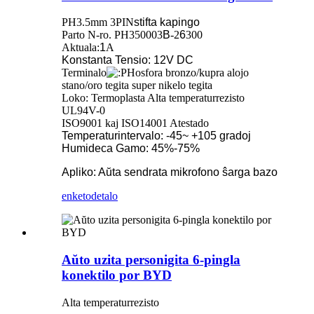
PH3.5mm 3PIN
stifta kapingo
Parto N-ro.
PH350003
B
-2
6
300
Aktuala:
1
A
Konstanta Tensio: 12V DC
Terminalo
Hosfora bronzo/kupra alojo
stano/oro tegita super nikelo tegita
Loko: Termoplasta Alta temperaturrezisto
UL94V-0
ISO9001 kaj ISO14001 Atestado
Temperaturintervalo: -45~ +105 gradoj
Humideca Gamo: 45%-75%
Apliko: Aŭta sendrata mikrofono ŝarga bazo
enketo
detalo
Aŭto uzita personigita 6-pingla
konektilo por BYD
Alta temperaturrezisto