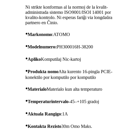
Ni strikte konformas al la normoj de la kvalit-
administrada sistemo ISO9001/ISOI 14001 por
kvalito-kontrolo. Ni esperas fariĝi via longdaŭra
partnero en Ĉinio.
•
Markonomo
:ATOMO
•
Modelnumero:
PH300016H-38200
•
Apliko
Komputilaj Nic-kartoj
•
Produkta nomo
Alta kurento 16-pingla PCIE-
konektilo por komputilo por komputilo
•
Materialo
Materialo kun alta temperaturo
•
Temperaturintervalo
-45–+105 gradoj
•
Aktuala Rangigo
:1A
•
Kontakta Rezisto
30m Omo Maks.