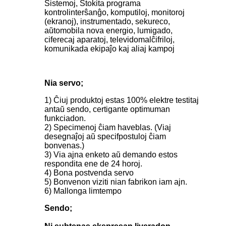
Sistemoj, Stokita programa
kontrolinterŝanĝo, komputiloj, monitoroj
(ekranoj), instrumentado, sekureco,
aŭtomobila nova energio, lumigado,
ciferecaj aparatoj, televidomalĉifriloj,
komunikada ekipaĵo kaj aliaj kampoj
Nia servo;
1) Ĉiuj produktoj estas 100% elektre testitaj
antaŭ sendo, certigante optimuman
funkciadon.
2) Specimenoj ĉiam haveblas. (Viaj
desegnaĵoj aŭ specifpostuloj ĉiam
bonvenas.)
3) Via ajna enketo aŭ demando estos
respondita ene de 24 horoj.
4) Bona postvenda servo
5) Bonvenon viziti nian fabrikon iam ajn.
6) Mallonga limtempo
Sendo;