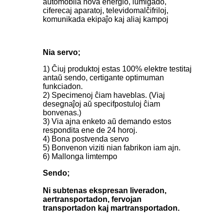
aŭtomobila nova energio, lumigado,
ciferecaj aparatoj, televidomalĉifriloj,
komunikada ekipaĵo kaj aliaj kampoj
Nia servo;
1) Ĉiuj produktoj estas 100% elektre testitaj
antaŭ sendo, certigante optimuman
funkciadon.
2) Specimenoj ĉiam haveblas. (Viaj
desegnaĵoj aŭ specifpostuloj ĉiam
bonvenas.)
3) Via ajna enketo aŭ demando estos
respondita ene de 24 horoj.
4) Bona postvenda servo
5) Bonvenon viziti nian fabrikon iam ajn.
6) Mallonga limtempo
Sendo;
Ni subtenas ekspresan liveradon,
aertransportadon, fervojan
transportadon kaj martransportadon.