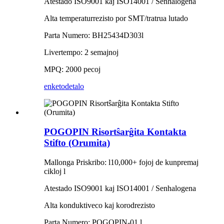
Atestado ISO9001 kaj ISO14001 / Senhalogena
Alta temperaturrezisto por SMT/tratrua lutado
Parta Numero: BH25434D303l
Livertempo: 2 semajnoj
MPQ: 2000 pecoj
enketo
detalo
POGOPIN Risortŝarĝita Kontakta
Stifto (Orumita)
Mallonga Priskribo: l10,000+ fojoj de kunpremaj
cikloj l
Atestado ISO9001 kaj ISO14001 / Senhalogena
Alta konduktiveco kaj korodrezisto
Parta Numero: POGOPIN-01 l