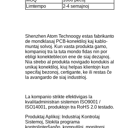
Limtempo
2-4 semajnoj
Shenzhen Atom Technoogy estas fabrikanto
de mondklasaj PCB-konektiloj kaj kablo-
muntaj solvoj. Kun vasta produkta gamo,
kompanioj tra la tuta mondo fidas nin por
ebligi konekteblecon ene de siaj dezajnoj.
Nia strebo al produkta novigado kondukis al
unikaj konektiloj, kiuj helpas klientojn kun
specifaj bezonoj, certigante, ke ili restas ĉe
la avangardo de siaj industrioj.
La kompanio strikte efektivigas la
kvalitadministran sistemon ISO9001 /
ISO14001, produktojn tra RoHS 2.0 testado.
Produktaj Aplikoj: Industriaj Kontrolaj
Sistemoj, Stokita programa
kontrolinterŝanĝo, komputiloj, monitoroj