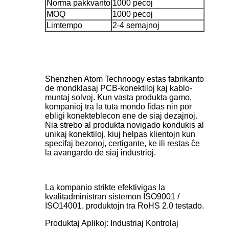
Norma pakkvanto
1000 pecoj
MOQ
1000 pecoj
Limtempo
2-4 semajnoj
Shenzhen Atom Technoogy estas fabrikanto
de mondklasaj PCB-konektiloj kaj kablo-
muntaj solvoj. Kun vasta produkta gamo,
kompanioj tra la tuta mondo fidas nin por
ebligi konekteblecon ene de siaj dezajnoj.
Nia strebo al produkta novigado kondukis al
unikaj konektiloj, kiuj helpas klientojn kun
specifaj bezonoj, certigante, ke ili restas ĉe
la avangardo de siaj industrioj.
La kompanio strikte efektivigas la
kvalitadministran sistemon ISO9001 /
ISO14001, produktojn tra RoHS 2.0 testado.
Produktaj Aplikoj: Industriaj Kontrolaj