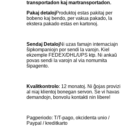
transportadon kaj martransportadon.
Pakaj detaloj
Produktoj estas pakitaj per
bobeno kaj bendo, per vakua pakado, la
ekstera pakado estas en kartonoj.
Sendaj Detaloj
Ni uzas famajn internaciajn
ŝipkompaniojn por sendi la varojn. Kiel
ekzemple FEDEX/DHL/UPS ktp. Ni ankaŭ
povas sendi la varojn al via nomumita
ŝipagento.
Kvalitkontrolo
: 12 monatoj. Ni ĝojas provizi
al niaj klientoj bonegan servon. Se vi havas
demandojn, bonvolu kontakti nin libere!
Pagperiodo: T/T-pago, okcidenta unio /
Paypal / kreditkarto