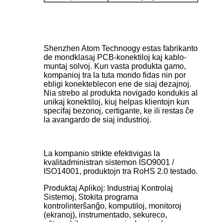
Shenzhen Atom Technoogy estas fabrikanto
de mondklasaj PCB-konektiloj kaj kablo-
muntaj solvoj. Kun vasta produkta gamo,
kompanioj tra la tuta mondo fidas nin por
ebligi konekteblecon ene de siaj dezajnoj.
Nia strebo al produkta novigado kondukis al
unikaj konektiloj, kiuj helpas klientojn kun
specifaj bezonoj, certigante, ke ili restas ĉe
la avangardo de siaj industrioj.
La kompanio strikte efektivigas la
kvalitadministran sistemon ISO9001 /
ISO14001, produktojn tra RoHS 2.0 testado.
Produktaj Aplikoj: Industriaj Kontrolaj
Sistemoj, Stokita programa
kontrolinterŝanĝo, komputiloj, monitoroj
(ekranoj), instrumentado, sekureco,