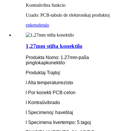
Kontraŭvibra funkcio
Uzado: PCB-tabulo de elektronikaj produktoj
enketo
detalo
1,27mm stifta konektilo
Produkta Nomo: 1.27mm-paŝa
pinglokapkonektilo
Produktaj Trajtoj:
l Alta temperaturrezisto
l Por konekti PCB-celon
l Kontraŭvibrado
l Specimenoj: haveblaj
l Specimena livertempo: 5 tagoj