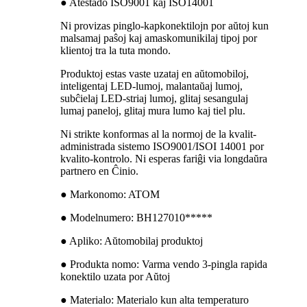
● Atestado ISO9001 kaj ISO14001
Ni provizas pinglo-kapkonektilojn por aŭtoj kun
malsamaj paŝoj kaj amaskomunikilaj tipoj por
klientoj tra la tuta mondo.
Produktoj estas vaste uzataj en aŭtomobiloj,
inteligentaj LED-lumoj, malantaŭaj lumoj,
subĉielaj LED-striaj lumoj, glitaj sesangulaj
lumaj paneloj, glitaj mura lumo kaj tiel plu.
Ni strikte konformas al la normoj de la kvalit-
administrada sistemo ISO9001/ISOI 14001 por
kvalito-kontrolo. Ni esperas fariĝi via longdaŭra
partnero en Ĉinio.
● Markonomo: ATOM
● Modelnumero: BH127010*****
● Apliko: Aŭtomobilaj produktoj
● Produkta nomo: Varma vendo 3-pingla rapida
konektilo uzata por Aŭtoj
● Materialo: Materialo kun alta temperaturo