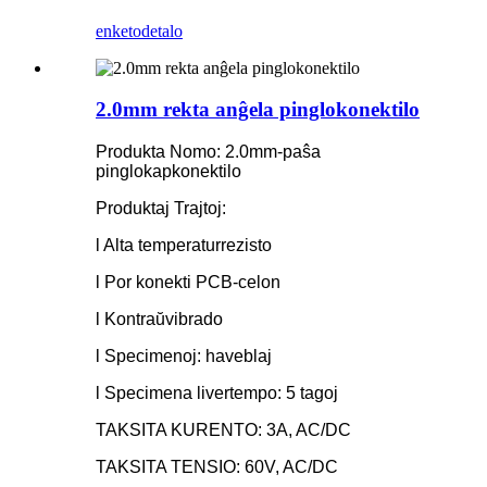
enketo
detalo
2.0mm rekta anĝela pinglokonektilo
Produkta Nomo: 2.0mm-paŝa
pinglokapkonektilo
Produktaj Trajtoj:
l Alta temperaturrezisto
l Por konekti PCB-celon
l Kontraŭvibrado
l Specimenoj: haveblaj
l Specimena livertempo: 5 tagoj
TAKSITA KURENTO: 3A, AC/DC
TAKSITA TENSIO: 60V, AC/DC