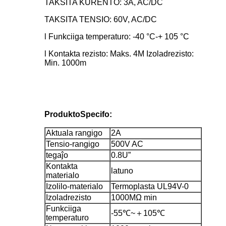
TAKSITA KURENTO: 3A, AC/DC
TAKSITA TENSIO: 60V, AC/DC
l Funkciiga temperaturo: -40 °C-+ 105 °C
l Kontakta rezisto: Maks. 4M Izoladrezisto:
Min. 1000m
Produkto
Specifo:
Aktuala rangigo
2A
Tensio-rangigo
500V AC
tegaĵo
0.8U”
Kontakta
latuno
materialo
Izolilo-materialo
Termoplasta UL94V-0
Izoladrezisto
1000MΩ min
Funkciiga
-55℃~＋105℃
temperaturo