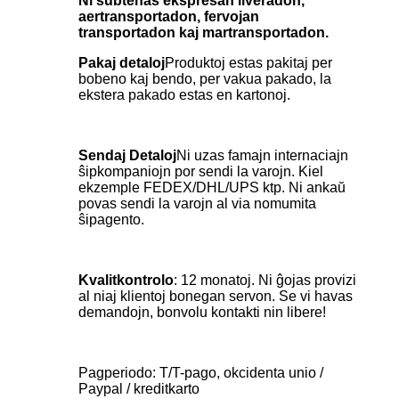
Ni subtenas ekspresan liveradon,
aertransportadon, fervojan
transportadon kaj martransportadon.
Pakaj detaloj
Produktoj estas pakitaj per
bobeno kaj bendo, per vakua pakado, la
ekstera pakado estas en kartonoj.
Sendaj Detaloj
Ni uzas famajn internaciajn
ŝipkompaniojn por sendi la varojn. Kiel
ekzemple FEDEX/DHL/UPS ktp. Ni ankaŭ
povas sendi la varojn al via nomumita
ŝipagento.
Kvalitkontrolo
: 12 monatoj. Ni ĝojas provizi
al niaj klientoj bonegan servon. Se vi havas
demandojn, bonvolu kontakti nin libere!
Pagperiodo: T/T-pago, okcidenta unio /
Paypal / kreditkarto