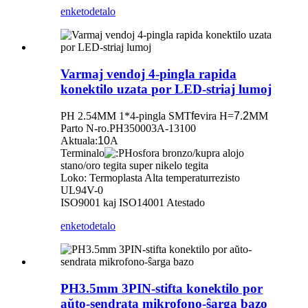
enketo
detalo
Varmaj vendoj 4-pingla rapida
konektilo uzata por LED-striaj lumoj
PH 2.54MM 1*4-pingla SMT
fe
vira H=
7.2
MM
Parto N-ro.PH350003A-13100
Aktuala:
10
A
Terminalo
Hosfora bronzo/kupra alojo
stano/oro tegita super nikelo tegita
Loko: Termoplasta Alta temperaturrezisto
UL94V-0
ISO9001 kaj ISO14001 Atestado
enketo
detalo
PH3.5mm 3PIN-stifta konektilo por
aŭto-sendrata mikrofono-ŝarga bazo