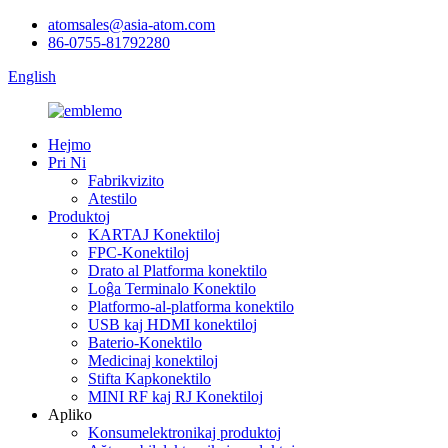
atomsales@asia-atom.com
86-0755-81792280
English
Hejmo
Pri Ni
Fabrikvizito
Atestilo
Produktoj
KARTAJ Konektiloj
FPC-Konektiloj
Drato al Platforma konektilo
Loĝa Terminalo Konektilo
Platformo-al-platforma konektilo
USB kaj HDMI konektiloj
Baterio-Konektilo
Medicinaj konektiloj
Stifta Kapkonektilo
MINI RF kaj RJ Konektiloj
Apliko
Konsumelektronikaj produktoj