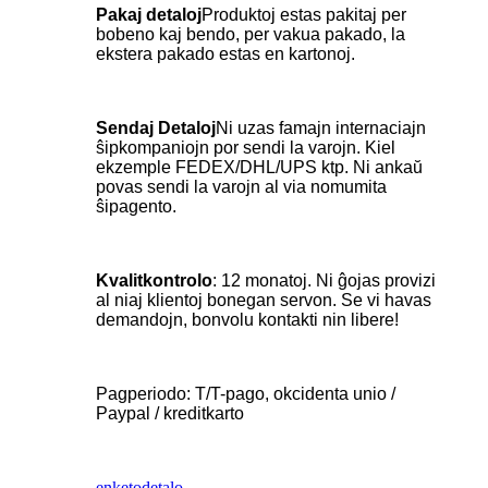
Pakaj detaloj
Produktoj estas pakitaj per
bobeno kaj bendo, per vakua pakado, la
ekstera pakado estas en kartonoj.
Sendaj Detaloj
Ni uzas famajn internaciajn
ŝipkompaniojn por sendi la varojn. Kiel
ekzemple FEDEX/DHL/UPS ktp. Ni ankaŭ
povas sendi la varojn al via nomumita
ŝipagento.
Kvalitkontrolo
: 12 monatoj. Ni ĝojas provizi
al niaj klientoj bonegan servon. Se vi havas
demandojn, bonvolu kontakti nin libere!
Pagperiodo: T/T-pago, okcidenta unio /
Paypal / kreditkarto
enketo
detalo