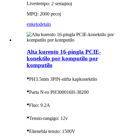
Livertempo: 2 semajnoj
MPQ: 2000 pecoj
enketo
detalo
Alta kurento 16-pingla PCIE-
konektilo por komputilo por
komputilo
•
PH3.5mm 3PIN-stifta kapkonektilo
•
Parta N-ro PH300016H-38200
•
Fluo: 9.2A
•
Tensio-rangigo: 12v
•
Eltenebla tensio: 1500V