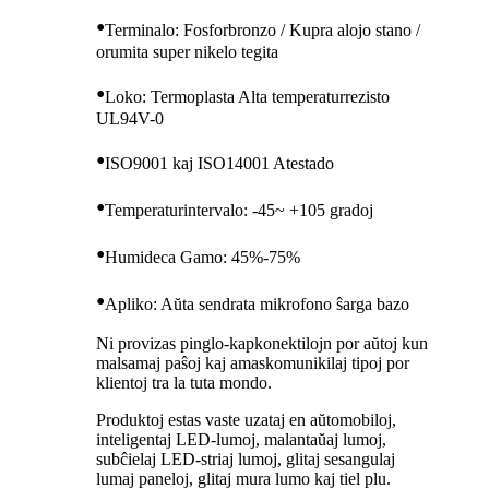
•
Terminalo: Fosforbronzo / Kupra alojo stano /
orumita super nikelo tegita
•
Loko: Termoplasta Alta temperaturrezisto
UL94V-0
•
ISO9001 kaj ISO14001 Atestado
•
Temperaturintervalo: -45~ +105 gradoj
•
Humideca Gamo: 45%-75%
•
Apliko: Aŭta sendrata mikrofono ŝarga bazo
Ni provizas pinglo-kapkonektilojn por aŭtoj kun
malsamaj paŝoj kaj amaskomunikilaj tipoj por
klientoj tra la tuta mondo.
Produktoj estas vaste uzataj en aŭtomobiloj,
inteligentaj LED-lumoj, malantaŭaj lumoj,
subĉielaj LED-striaj lumoj, glitaj sesangulaj
lumaj paneloj, glitaj mura lumo kaj tiel plu.