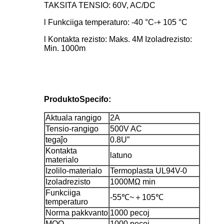
TAKSITA TENSIO: 60V, AC/DC
l Funkciiga temperaturo: -40 °C-+ 105 °C
l Kontakta rezisto: Maks. 4M Izoladrezisto:
Min. 1000m
Produkto
Specifo:
Aktuala rangigo
2A
Tensio-rangigo
500V AC
tegaĵo
0.8U”
Kontakta
latuno
materialo
Izolilo-materialo
Termoplasta UL94V-0
Izoladrezisto
1000MΩ min
Funkciiga
-55℃~＋105℃
temperaturo
Norma pakkvanto
1000 pecoj
MOQ
1000 pecoj