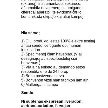
(ekranoj), instrumentado, sekureco,
aŭtomobila nova energio, lumigado,
ciferecaj aparatoj, televidomalĉifriloj,
komunikada ekipaĵo kaj aliaj kampoj
Nia servo;
1) Ĉiuj produktoj estas 100% elektre testitaj
antaŭ sendo, certigante optimuman
funkciadon.
2) Specimenoj ĉiam haveblas. (Viaj
desegnaĵoj aŭ specifpostuloj ĉiam
bonvenas.)
3) Via ajna enketo aŭ demando estos
respondita ene de 24 horoj.
4) Bona postvenda servo
5) Bonvenon viziti nian fabrikon iam ajn.
6) Mallonga limtempo
Sendo;
Ni subtenas ekspresan liveradon,
aertransportadon, fervojan