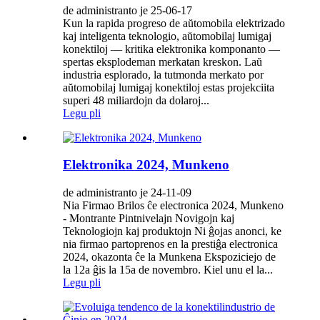
de administranto je 25-06-17
Kun la rapida progreso de aŭtomobila elektrizado
kaj inteligenta teknologio, aŭtomobilaj lumigaj
konektiloj — kritika elektronika komponanto —
spertas eksplodeman merkatan kreskon. Laŭ
industria esplorado, la tutmonda merkato por
aŭtomobilaj lumigaj konektiloj estas projekciita
superi 48 miliardojn da dolaroj...
Legu pli
Elektronika 2024, Munkeno
de administranto je 24-11-09
Nia Firmao Brilos ĉe electronica 2024, Munkeno
- Montrante Pintnivelajn Novigojn kaj
Teknologiojn kaj produktojn Ni ĝojas anonci, ke
nia firmao partoprenos en la prestiĝa electronica
2024, okazonta ĉe la Munkena Ekspoziciejo de
la 12a ĝis la 15a de novembro. Kiel unu el la...
Legu pli