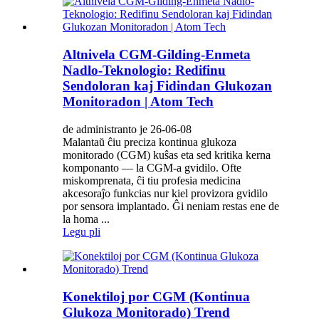
Altnivela CGM-Gilding-Enmeta
Nadlo-Teknologio: Redifinu
Sendoloran kaj Fidindan Glukozan
Monitoradon | Atom Tech
de administranto je 26-06-08
Malantaŭ ĉiu preciza kontinua glukoza
monitorado (CGM) kuŝas eta sed kritika kerna
komponanto — la CGM-a gvidilo. Ofte
miskomprenata, ĉi tiu profesia medicina
akcesoraĵo funkcias nur kiel provizora gvidilo
por sensora implantado. Ĝi neniam restas ene de
la homa ...
Legu pli
Konektiloj por CGM (Kontinua
Glukoza Monitorado) Trend