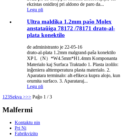
ekzistas onidiroj pri aldono de paro da...
Legu pli
Ultra maldika 1.2mm paŝo Molex
anstataŭiga 78172 /78171 drato-al-
plata konektilo
de administranto je 22-05-16
drato-al-plata 1.2mm malgrand-paŝa konektilo
XP L（N）*W4.5mm*H1.4mm Komponanta
Materialo kaj Surfaca Traktado 1. Plasta izolilo:
inĝeniera alttemperatura plasta materialo. 2.
Aparatara terminalo: alt-efikeca kupra alojo, kun
orumita surfaco. 3. Aparataraj...
Legu pli
1
2
3
Sekva >
>>
Paĝo 1 / 3
Malfermi
Kontaktu nin
Pri Ni
Fabrikvizito