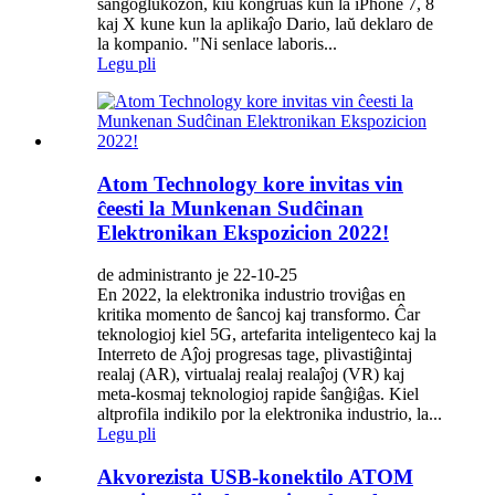
sangoglukozon, kiu kongruas kun la iPhone 7, 8
kaj X kune kun la aplikaĵo Dario, laŭ deklaro de
la kompanio. "Ni senlace laboris...
Legu pli
Atom Technology kore invitas vin
ĉeesti la Munkenan Sudĉinan
Elektronikan Ekspozicion 2022!
de administranto je 22-10-25
En 2022, la elektronika industrio troviĝas en
kritika momento de ŝancoj kaj transformo. Ĉar
teknologioj kiel 5G, artefarita inteligenteco kaj la
Interreto de Aĵoj progresas tage, plivastiĝintaj
realaj (AR), virtualaj realaj realaĵoj (VR) kaj
meta-kosmaj teknologioj rapide ŝanĝiĝas. Kiel
altprofila indikilo por la elektronika industrio, la...
Legu pli
Akvorezista USB-konektilo ATOM