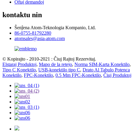
Oftaj demandoj
kontaktu nin
Ŝenĵena Atom-Teknologia Kompanio, Ltd.
86-0755-81792280
atomsales@asia-atom.com
© Kopirajto - 2010-2021 : Ĉiuj Rajtoj Rezervitaj.
Elstaraj Produktoj
,
Mapo de la retejo
,
Norma SIM-Karta Konektilo
,
Tipo C Konektilo
,
USB-konektilo tipo C
,
Drato Al Tabulo Potenca
Konektilo
,
FPC-Konektilo
,
0.5 Mm FPC-Konektilo
,
Ĉiuj Produktoj