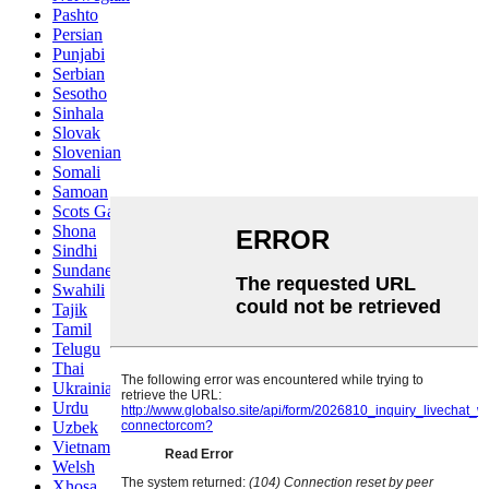
Pashto
Persian
Punjabi
Serbian
Sesotho
Sinhala
Slovak
Slovenian
Somali
Samoan
Scots Gaelic
Shona
Sindhi
Sundanese
Swahili
Tajik
Tamil
Telugu
Thai
Ukrainian
Urdu
Uzbek
Vietnamese
Welsh
Xhosa