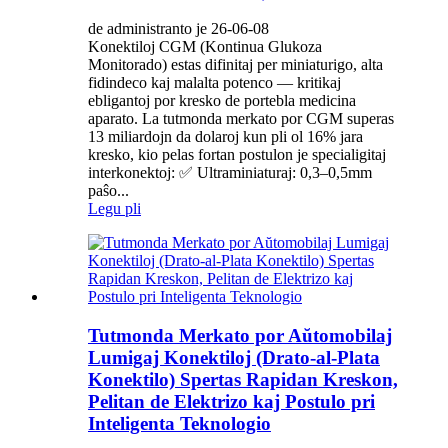
de administranto je 26-06-08
Konektiloj CGM (Kontinua Glukoza
Monitorado) estas difinitaj per miniaturigo, alta
fidindeco kaj malalta potenco — kritikaj
ebligantoj por kresko de portebla medicina
aparato. La tutmonda merkato por CGM superas
13 miliardojn da dolaroj kun pli ol 16% jara
kresko, kio pelas fortan postulon je specialigitaj
interkonektoj: ✅ Ultraminiaturaj: 0,3–0,5mm
paŝo...
Legu pli
Tutmonda Merkato por Aŭtomobilaj
Lumigaj Konektiloj (Drato-al-Plata
Konektilo) Spertas Rapidan Kreskon,
Pelitan de Elektrizo kaj Postulo pri
Inteligenta Teknologio