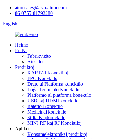
atomsales@asia-atom.com
86-0755-81792280
English
Hejmo
Pri Ni
Fabrikvizito
Atestilo
Produktoj
KARTAJ Konektiloj
FPC-Konektiloj
Drato al Platforma konektilo
Loĝa Terminalo Konektilo
Platformo-al-platforma konektilo
USB kaj HDMI konektiloj
Baterio-Konektilo
Medicinaj konektiloj
Stifta Kapkonektilo
MINI RF kaj RJ Konektiloj
Apliko
Konsumelektronikaj produktoj