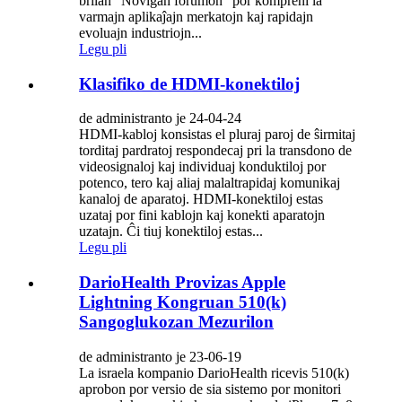
brilan "Novigan forumon" por kompreni la
varmajn aplikaĵajn merkatojn kaj rapidajn
evoluajn industriojn...
Legu pli
Klasifiko de HDMI-konektiloj
de administranto je 24-04-24
HDMI-kabloj konsistas el pluraj paroj de ŝirmitaj
torditaj pardratoj respondecaj pri la transdono de
videosignaloj kaj individuaj konduktiloj por
potenco, tero kaj aliaj malaltrapidaj komunikaj
kanaloj de aparatoj. HDMI-konektiloj estas
uzataj por fini kablojn kaj konekti aparatojn
uzatajn. Ĉi tiuj konektiloj estas...
Legu pli
DarioHealth Provizas Apple
Lightning Kongruan 510(k)
Sangoglukozan Mezurilon
de administranto je 23-06-19
La israela kompanio DarioHealth ricevis 510(k)
aprobon por versio de sia sistemo por monitori