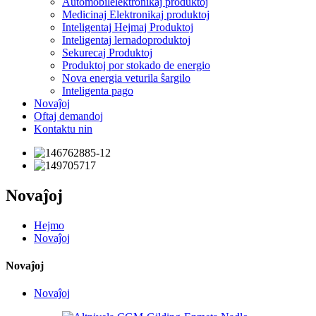
Aŭtomobilelektronikaj produktoj
Medicinaj Elektronikaj produktoj
Inteligentaj Hejmaj Produktoj
Inteligentaj lernadoproduktoj
Sekurecaj Produktoj
Produktoj por stokado de energio
Nova energia veturila ŝargilo
Inteligenta pago
Novaĵoj
Oftaj demandoj
Kontaktu nin
Novaĵoj
Hejmo
Novaĵoj
Novaĵoj
Novaĵoj