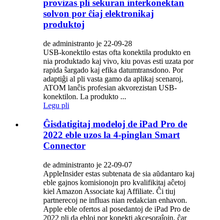
provizas pli sekuran interkonektan
solvon por ĉiaj elektronikaj
produktoj
de administranto je 22-09-28
USB-konektilo estas ofta konektila produkto en
nia produktado kaj vivo, kiu povas esti uzata por
rapida ŝargado kaj efika datumtransdono. Por
adaptiĝi al pli vasta gamo da aplikaj scenaroj,
ATOM lanĉis profesian akvorezistan USB-
konektilon. La produkto ...
Legu pli
Ĝisdatigitaj modeloj de iPad Pro de
2022 eble uzos la 4-pinglan Smart
Connector
de administranto je 22-09-07
AppleInsider estas subtenata de sia aŭdantaro kaj
eble gajnos komisionojn pro kvalifikitaj aĉetoj
kiel Amazon Associate kaj Affiliate. Ĉi tiuj
partnerecoj ne influas nian redakcian enhavon.
Apple eble ofertos al posedantoj de iPad Pro de
2022 pli da ebloj por konekti akcesoraĵojn, ĉar