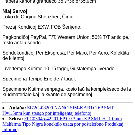
Papera kartona grandeco 35.7*36.8*35.9cm
Niaj Servoj
Loko de Origino Shenzhen, Ĉinio
Prezaj Kondiĉoj EXW, FOB Ŝenĵeno,
Pagkondiĉoj PayPal, T/T, Western Union, 50% T/T anticipe,
resto antaŭ sendo.
Sendokondiĉoj Per Ekspresa, Per Maro, Per Aero, Kolektita
de klientoj
Livertempo Kutime 10-15 tagoj, Ĝustatempa liverado
Specimena Tempo Ene de 7 tagoj.
Specimeno Kutime senpaga, kosto laŭ la komplekseco de la
krudmaterialo kaj la kvanto de specimenoj
Antaŭa:
SI72C-08200 NANO SIM-KARTO 6P SMT
H=1.5mm kun stango por inteligentaj telefonoj
Sekva:
FPC03045-42201 FP C0.3mm XP SMT H=1.0mm
Malferma Tipo Nigra konektilo uzata por poŝtelefono Produktaj
informoj