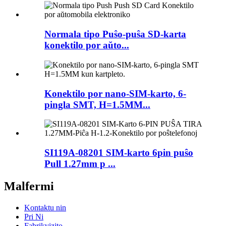
Normala tipo Puŝo-puŝa SD-karta
konektilo por aŭto...
Konektilo por nano-SIM-karto, 6-
pingla SMT, H=1.5MM...
SI119A-08201 SIM-karto 6pin puŝo
Pull 1.27mm p ...
Malfermi
Kontaktu nin
Pri Ni
Fabrikvizito