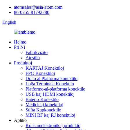
atomsales@asia-atom.com
86-0755-81792280
English
Hejmo
Pri Ni
Fabrikvizito
Atestilo
Produktoj
KARTAJ Konektiloj
FPC-Konektiloj
Drato al Platforma konektilo
Loĝa Terminala Konektilo
Platformo-al-platforma konektilo
USB kaj HDMI konektiloj
Baterio-Konektilo
Medicinaj konektiloj
Stifta Kapkonektilo
MINI RF kaj RJ konektiloj
Apliko
Konsumelektronikaj produktoj