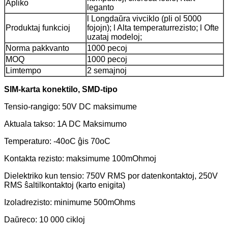
Apliko
leganto
l Longdaŭra vivciklo (pli ol 5000
Produktaj funkcioj
fojojn); l Alta temperaturrezisto; l Ofte
uzataj modeloj;
Norma pakkvanto
1000 pecoj
MOQ
1000 pecoj
Limtempo
2 semajnoj
SIM-karta konektilo, SMD-tipo
Tensio-rangigo: 50V DC maksimume
Aktuala takso: 1A DC Maksimumo
Temperaturo: -40oC ĝis 70oC
Kontakta rezisto: maksimume 100mOhmoj
Dielektriko kun tensio: 750V RMS por datenkontaktoj, 250V
RMS ŝaltilkontaktoj (karto enigita)
Izoladrezisto: minimume 500mOhms
Daŭreco: 10 000 cikloj