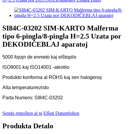
SI84C-03202 SIM-KARTO Malferma
tipo 6-pingla/8-pingla H=2.5 Uzata por
DEKODIĈEBLAJ aparatoj
5000 fojojn de enmeto kaj elŝtopilo
ISO9001 kaj ISO14001 -atestilo
Produkto konforma al ROHS kaj sen halogenoj
Alta temperaturrezisto
Parta Numero: SI84C-03202
Sendu retpoŝton al ni
Elŝuti Datumfolion
Produkta Detalo