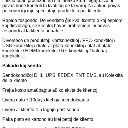
finis la tutan procezon en nia fabriko krom tegaĵo. Do ni
povas bone kontroli la kvaliton de la varoj. Ni ankaŭ povas
personecigi iujn specialajn produktojn por klientoj.
Rapida respondo. De vendisto ĝis kvalitkontrolo kaj esploro
kaj disvolviĝo, se klientoj havas problemojn, ni povas
respondi al la kliento unuafoje.
Diverseco de produktoj: Kartkonektiloj / FPC-konektiloj /
USB-konektiloj / drato-al-plato-konektiloj / plat-al-plato-
konektiloj / HDMI-konektiloj / RF-konektiloj / bateriaj
konektiloj ...
Pakado kaj sendo
Sendokondiĉoj DHL, UPS, FEDEX, TNT, EMS, aŭ Kolektita
de la kliento
Frajta kosto antaŭpagita aŭ kolektita de klientoj
Livera dato 7-10days kiel ĝia mendokvanto
Livero al kliento 4-5 tagojn post sendo
Paka pleto en kartono aŭ kiel petoj de kliento