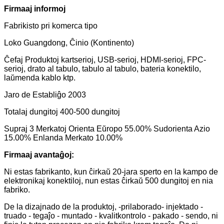
Firmaaj informoj
Fabrikisto pri komerca tipo
Loko Guangdong, Ĉinio (Kontinento)
Ĉefaj Produktoj kartserioj, USB-serioj, HDMI-serioj, FPC-
serioj, drato al tabulo, tabulo al tabulo, bateria konektilo,
laŭmenda kablo ktp.
Jaro de Establiĝo 2003
Totalaj dungitoj 400-500 dungitoj
Supraj 3 Merkatoj Orienta Eŭropo 55.00% Sudorienta Azio
15.00% Enlanda Merkato 10.00%
Firmaaj avantaĝoj:
Ni estas fabrikanto, kun ĉirkaŭ 20-jara sperto en la kampo de
elektronikaj konektiloj, nun estas ĉirkaŭ 500 dungitoj en nia
fabriko.
De la dizajnado de la produktoj, -prilaborado- injektado -
truado - tegaĵo - muntado - kvalitkontrolo - pakado - sendo, ni