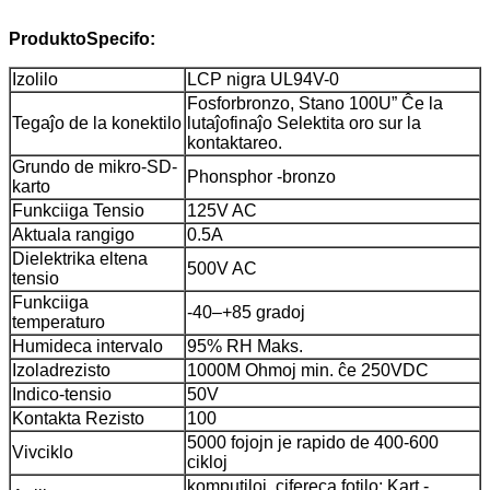
Produkto
Specifo:
Izolilo
LCP nigra UL94V-0
Fosforbronzo, Stano 100U” Ĉe la
Tegaĵo de la konektilo
lutaĵofinaĵo Selektita oro sur la
kontaktareo.
Grundo de mikro-SD-
Phonsphor -bronzo
karto
Funkciiga Tensio
125V AC
Aktuala rangigo
0.5A
Dielektrika eltena
500V AC
tensio
Funkciiga
-40–+85 gradoj
temperaturo
Humideca intervalo
95% RH Maks.
Izoladrezisto
1000M Ohmoj min. ĉe 250VDC
Indico-tensio
50V
Kontakta Rezisto
100
5000 fojojn je rapido de 400-600
Vivciklo
cikloj
komputiloj, cifereca fotilo; Kart -