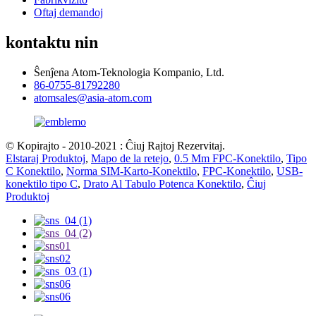
Oftaj demandoj
kontaktu nin
Ŝenĵena Atom-Teknologia Kompanio, Ltd.
86-0755-81792280
atomsales@asia-atom.com
© Kopirajto - 2010-2021 : Ĉiuj Rajtoj Rezervitaj.
Elstaraj Produktoj
,
Mapo de la retejo
,
0.5 Mm FPC-Konektilo
,
Tipo
C Konektilo
,
Norma SIM-Karto-Konektilo
,
FPC-Konektilo
,
USB-
konektilo tipo C
,
Drato Al Tabulo Potenca Konektilo
,
Ĉiuj
Produktoj