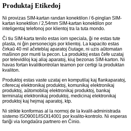
Produktaj Etikedoj
Ni provizas SIM-kartan randan konektilon / 6-pinglan SIM-
kartan konektilon / 2,54mm SIM-kartan konektilon por
inteligentaj telefonoj por klientoj tra la tuta mondo.
Ĉi tiu SIM-karta tenilo estas iom speciala, ĝi ne estas tute
plasta, ni ĝin personecigis por klientoj. La kapacito estas
ĉirkaŭ 40 mil aĉeteblaj aparatoj ĉiutage, ni uzis aŭtomatan
maŝinon por munti la pecon. La produktoj estas ĉefe uzataj
por televidiloj kaj aliaj aparatoj, kiuj bezonas SIM-karton. Ni
havas fortan kvalitkontrolan teamon por certigi la produktan
kvaliton.
Produktoj estas vaste uzataj en komputilaj kaj flankaparatoj,
ciferecaj elektronikaj produktoj, komunikaj elektronikaj
produktoj, aŭtomobilaj elektronikaj produktoj, bankaj
terminalaj elektronikaj produktoj, medicinaj elektronikaj
produktoj kaj hejmaj aparatoj, ktp.
Ni strikte konformas al la normoj de la kvalit-administrada
sistemo ISO9001/ISOI14001 por kvalito-kontrolo. Ni esperas
fariĝi via longdaŭra partnero en Ĉinio.