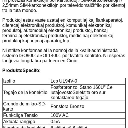
Ni provizas konektilojn por kartrandoj / SIM-kartkonektilojn /
2,54mm SIM-kartkonektilojn por televidomalĉifrilo por klientoj
tra la tuta mondo.
Produktoj estas vaste uzataj en komputilaj kaj flankaparatoj,
ciferecaj elektronikaj produktoj, komunikaj elektronikaj
produktoj, aŭtomobilaj elektronikaj produktoj, bankaj
terminalaj elektronikaj produktoj, medicinaj elektronikaj
produktoj kaj hejmaj aparatoj, ktp.
Ni strikte konformas al la normoj de la kvalit-administrada
sistemo ISO9001/ISOI 14001 por kvalito-kontrolo. Ni esperas
fariĝi via longdaŭra partnero en Ĉinio.
Produkto
Specifo:
Izolilo
Lcp UL94V-0
Fosforbronzo, Stano 160U” Ĉe
Tegaĵo de la konektilo
lutaĵovosto
Selektita oro sur
kontaktareo-tegaĵo.
Grundo de mikro-SD-
Fonsfora Bronzo
karto
Funkciiga Tensio
100V AC
Aktuala rangigo
0.5A
Nombro da kontaktoj
6-stiftoj aŭ 8-stiftoj