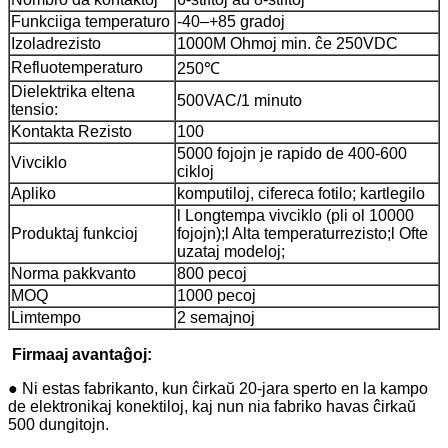
Funkciiga temperaturo
-40–+85 gradoj
Izoladrezisto
1000M Ohmoj min. ĉe 250VDC
Refluotemperaturo
250℃
Dielektrika eltena
500VAC/1 minuto
tensio:
Kontakta Rezisto
100
5000 fojojn je rapido de 400-600
Vivciklo
cikloj
Apliko
komputiloj, cifereca fotilo; kartlegilo
l Longtempa vivciklo (pli ol 10000
Produktaj funkcioj
fojojn);
l Alta temperaturrezisto;
l Ofte
uzataj modeloj;
Norma pakkvanto
800 pecoj
MOQ
1000 pecoj
Limtempo
2 semajnoj
Firmaaj avantaĝoj:
● Ni estas fabrikanto, kun ĉirkaŭ 20-jara sperto en la kampo
de elektronikaj konektiloj, kaj nun nia fabriko havas ĉirkaŭ
500 dungitojn.