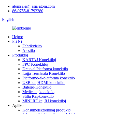
atomsales@asia-atom.com
86-0755-81792280
English
Hejmo
Pri Ni
Fabrikvizito
Atestilo
Produktoj
KARTAJ Konektiloj
FPC-Konektiloj
Drato al Platforma konektilo
Loĝa Terminala Konektilo
Platformo-al-platforma konektilo
USB kaj HDMI konektiloj
Baterio-Konektilo
Medicinaj konektiloj
Stifta Kapkonektilo
MINI RF kaj RJ konektiloj
Apliko
Konsumelektronikaj produktoj