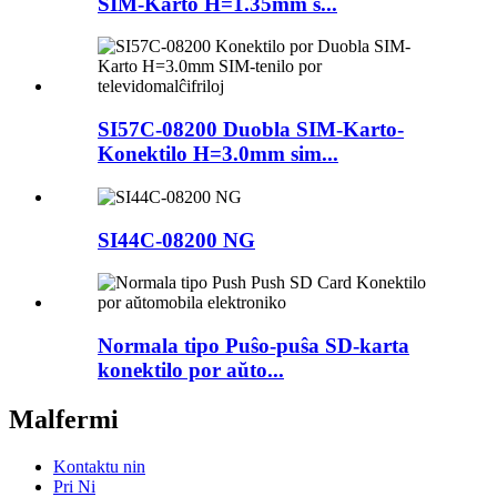
SIM-Karto H=1.35mm s...
SI57C-08200 Duobla SIM-Karto-
Konektilo H=3.0mm sim...
SI44C-08200 NG
Normala tipo Puŝo-puŝa SD-karta
konektilo por aŭto...
Malfermi
Kontaktu nin
Pri Ni