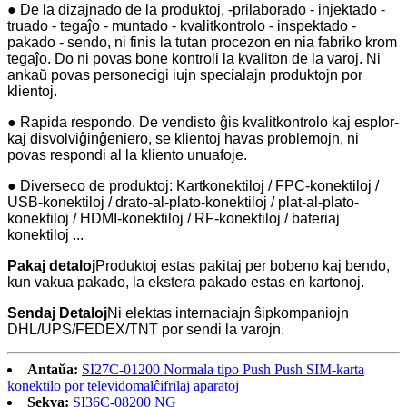
● De la dizajnado de la produktoj, -prilaborado - injektado -
truado - tegaĵo - muntado - kvalitkontrolo - inspektado -
pakado - sendo, ni finis la tutan procezon en nia fabriko krom
tegaĵo. Do ni povas bone kontroli la kvaliton de la varoj. Ni
ankaŭ povas personecigi iujn specialajn produktojn por
klientoj.
● Rapida respondo. De vendisto ĝis kvalitkontrolo kaj esplor-
kaj disvolviĝinĝeniero, se klientoj havas problemojn, ni
povas respondi al la kliento unuafoje.
● Diverseco de produktoj: Kartkonektiloj / FPC-konektiloj /
USB-konektiloj / drato-al-plato-konektiloj / plat-al-plato-
konektiloj / HDMI-konektiloj / RF-konektiloj / bateriaj
konektiloj ...
Pakaj detaloj
Produktoj estas pakitaj per bobeno kaj bendo,
kun vakua pakado, la ekstera pakado estas en kartonoj.
Sendaj Detaloj
Ni elektas internaciajn ŝipkompaniojn
DHL/UPS/FEDEX/TNT por sendi la varojn.
Antaŭa:
SI27C-01200 Normala tipo Push Push SIM-karta
konektilo por televidomalĉifrilaj aparatoj
Sekva:
SI36C-08200 NG