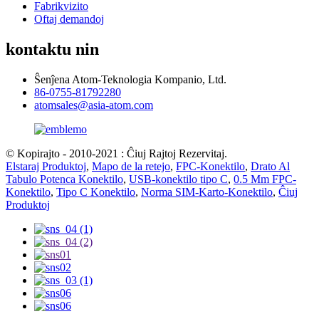
Fabrikvizito
Oftaj demandoj
kontaktu nin
Ŝenĵena Atom-Teknologia Kompanio, Ltd.
86-0755-81792280
atomsales@asia-atom.com
© Kopirajto - 2010-2021 : Ĉiuj Rajtoj Rezervitaj.
Elstaraj Produktoj
,
Mapo de la retejo
,
FPC-Konektilo
,
Drato Al
Tabulo Potenca Konektilo
,
USB-konektilo tipo C
,
0.5 Mm FPC-
Konektilo
,
Tipo C Konektilo
,
Norma SIM-Karto-Konektilo
,
Ĉiuj
Produktoj