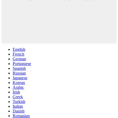
English
French
German
Portuguese
Spanish
Russian
Japanese
Korean
Arabic
Irish
Greek
Turkish
Italian
Danish
Romanian