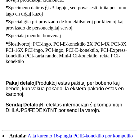
•
Specimeno daŭras ĝis 3 tagojn, sed povas esti finita post unu
tago en urĝaj kazoj
•
Specialigita pri provizado de konektilsolvoj por klientoj kaj
provizado de personecigitaj servoj.
•
Specialaj mendoj bonvenaj
•
Ŝlosilvortoj: PCI-ingo, PCI-E-konektilo 2X PCI-4X PCI-8X
PCI-16X PCI-ingo, PCI-ingo, PCI-E-konektilo, PCI-Express-
konektilo PCI-karta rando, Mini-PCI-konektilo, rekta PCI-
konektilo
Pakaj detaloj
Produktoj estas pakitaj per bobeno kaj
bendo, kun vakua pakado, la ekstera pakado estas en
kartonoj.
Sendaj Detaloj
Ni elektas internaciajn ŝipkompaniojn
DHL/UPS/FEDEX/TNT por sendi la varojn.
Antaŭa:
Alta kurento 16-pingla PCIE-konektilo por komputilo