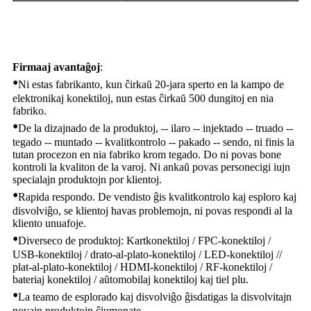
Firmaaj avantaĝoj
:
•
Ni estas fabrikanto, kun ĉirkaŭ 20-jara sperto en la kampo de
elektronikaj konektiloj, nun estas ĉirkaŭ 500 dungitoj en nia
fabriko.
•
De la dizajnado de la produktoj, -- ilaro -- injektado -- truado --
tegado -- muntado -- kvalitkontrolo -- pakado -- sendo, ni finis la
tutan procezon en nia fabriko krom tegado. Do ni povas bone
kontroli la kvaliton de la varoj. Ni ankaŭ povas personecigi iujn
specialajn produktojn por klientoj.
•
Rapida respondo. De vendisto ĝis kvalitkontrolo kaj esploro kaj
disvolviĝo, se klientoj havas problemojn, ni povas respondi al la
kliento unuafoje.
•
Diverseco de produktoj: Kartkonektiloj / FPC-konektiloj /
USB-konektiloj / drato-al-plato-konektiloj / LED-konektiloj //
plat-al-plato-konektiloj / HDMI-konektiloj / RF-konektiloj /
bateriaj konektiloj / aŭtomobilaj konektiloj kaj tiel plu.
•
La teamo de esplorado kaj disvolviĝo ĝisdatigas la disvolvitajn
novajn produktojn ĉiumonate.