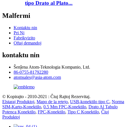
tipo Drato al Plato...
Malfermi
Kontaktu nin
Pri Ni
Fabrikvizito
Oftaj demandoj
kontaktu nin
Ŝenĵena Atom-Teknologia Kompanio, Ltd.
86-0755-81792280
atomsales@asia-atom.com
© Kopirajto - 2010-2021 : Ĉiuj Rajtoj Rezervitaj.
Elstaraj Produktoj
,
Mapo de la retejo
,
USB-konektilo tipo C
,
Norma
SIM-Karto-Konektilo
,
0.5 Mm FPC-Konektilo
,
Drato Al Tabulo
Potenca Konektilo
,
FPC-Konektilo
,
Tipo C Konektilo
,
Ĉiuj
Produktoj