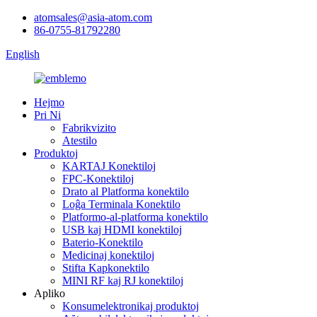
atomsales@asia-atom.com
86-0755-81792280
English
Hejmo
Pri Ni
Fabrikvizito
Atestilo
Produktoj
KARTAJ Konektiloj
FPC-Konektiloj
Drato al Platforma konektilo
Loĝa Terminala Konektilo
Platformo-al-platforma konektilo
USB kaj HDMI konektiloj
Baterio-Konektilo
Medicinaj konektiloj
Stifta Kapkonektilo
MINI RF kaj RJ konektiloj
Apliko
Konsumelektronikaj produktoj