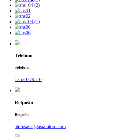
Telefono
Telefono
13530779510
Retpoŝto
Retpoŝto
atomsales@asia-atom.com