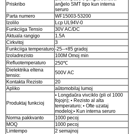
Priskribo
anĝelo SMT tipo kun interna
seruro
Parta numero
WF15003-53200
Izolilo
Lcp UL94V-0
Funkciiga Tensio
30V AC/DC
Aktuala rangigo
1.5A
Cirkvitoj
3
Funkciiga temperaturo
-25--+85 gradoj
Izoladrezisto
100M Omoj min
Refluotemperaturo
250℃
Dielektrika eltena
500V AC
tensio:
Kontakta Rezisto
20
Apliko
aŭtomobilaj lumoj
• Longdaŭra vivciklo (pli ol 1000
fojojn); • Rezisto al alta
Produktaj funkcioj
temperaturo; • Ofte uzataj
modeloj;
• Kun interna seruro
Norma pakkvanto
1000 pecoj
MOQ
1000 pecoj
Limtempo
2 semajnoj