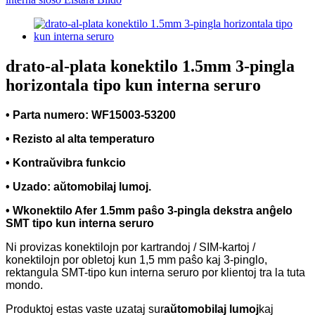
drato-al-plata konektilo 1.5mm 3-pingla
horizontala tipo kun interna seruro
• Parta numero: WF15003-53200
• Rezisto al alta temperaturo
• Kontraŭvibra funkcio
• Uzado: aŭtomobilaj lumoj.
• W
konektilo Afer 1.5mm paŝo 3-pingla dekstra anĝelo
SMT tipo kun interna seruro
Ni provizas konektilojn por kartrandoj / SIM-kartoj /
konektilojn por obletoj kun 1,5 mm paŝo kaj 3-pinglo,
rektangula SMT-tipo kun interna seruro por klientoj tra la tuta
mondo.
Produktoj estas vaste uzataj sur
aŭtomobilaj lumoj
kaj